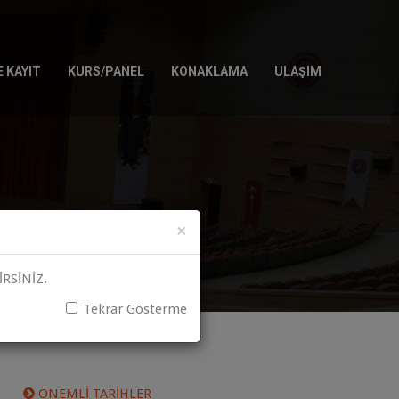
 KAYIT
KURS/PANEL
KONAKLAMA
ULAŞIM
×
RSİNİZ.
Tekrar Gösterme
ÖNEMLİ TARİHLER