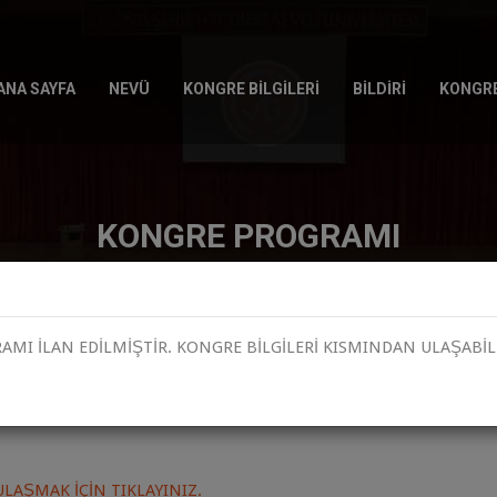
ANA SAYFA
NEVÜ
KONGRE BİLGİLERİ
BİLDİRİ
KONGRE
KONGRE PROGRAMI
Anasayfa
KONGRE PROGRAMI
MI İLAN EDİLMİŞTİR. KONGRE BİLGİLERİ KISMINDAN ULAŞABİLİ
ULAŞMAK İÇİN TIKLAYINIZ.